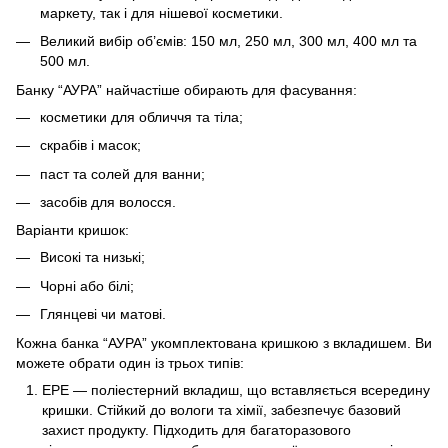
маркету, так і для нішевої косметики.
Великий вибір об’ємів: 150 мл, 250 мл, 300 мл, 400 мл та
500 мл.
Банку “АУРА” найчастіше обирають для фасування:
косметики для обличчя та тіла;
скрабів і масок;
паст та солей для ванни;
засобів для волосся.
Варіанти кришок:
Високі та низькі;
Чорні або білі;
Глянцеві чи матові.
Кожна банка “АУРА” укомплектована кришкою з вкладишем. Ви
можете обрати один із трьох типів:
EPE — поліестерний вкладиш, що вставляється всередину
кришки. Стійкий до вологи та хімії, забезпечує базовий
захист продукту. Підходить для багаторазового