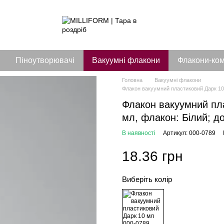
Піноутворювачі
Вакуумні флакони
Флакони-ко
Головна
Вакуумні флакони
Флакон вакуумний пластиковий Дарк 10 
Флакон вакуумний пл
мл, флакон: Білий; д
В наявності
Артикул: 000-0789
18.36 грн
Виберіть колір