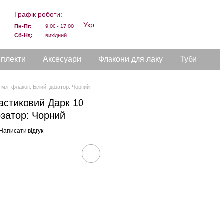
Графік роботи:
Укр
Пн-Пт:
9:00 - 17:00
Сб-Нд:
вихідний
мплекти
Аксесуари
Флакони для лаку
Туби
мл, флакон: Білий; дозатор: Чорний
астиковий Дарк 10
озатор: Чорний
Написати відгук