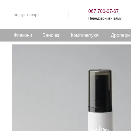
Перейти до основного контенту
067 700-07-67
Передзвонити вам?
Флакони
Баночки
Комплектуючі
Дропери