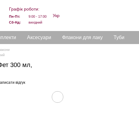
Графік роботи:
Укр
Пн-Пт:
9:00 - 17:00
Сб-Нд:
вихідний
мплекти
Аксесуари
Флакони для лаку
Туби
лакони
рий
Фет 300 мл,
аписати відгук