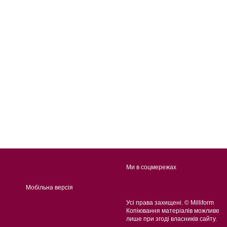
Ми в соцмережах
Мобільна версія
Усі права захищені. © Milliform
Копіювання матеріалів можливе
лише при згоді власників сайту.