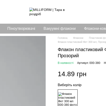
Піноутворювачі
Вакуумні флакони
Флакони-ко
Головна
Флакони
Пластикові ф
Флакон пластиковий Фет 300 мл, Прозо
Флакон пластиковий 
Прозорий
В наявності
Артикул: 000-380
Н
14.89 грн
Виберіть колір