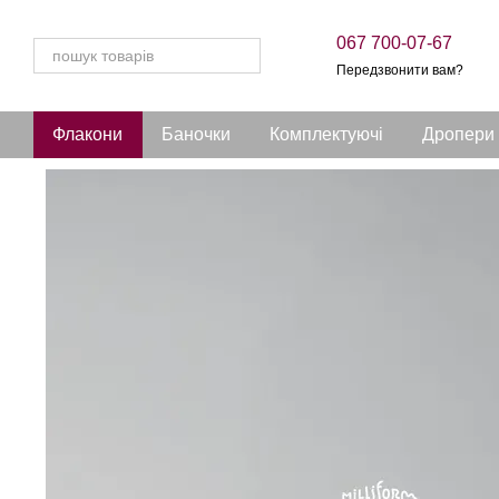
Перейти до основного контенту
067 700-07-67
Передзвонити вам?
Флакони
Баночки
Комплектуючі
Дропери