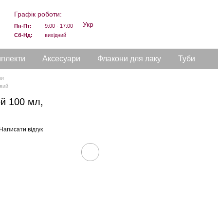
Графік роботи:
Укр
Пн-Пт:
9:00 - 17:00
Сб-Нд:
вихідний
мплекти
Аксесуари
Флакони для лаку
Туби
ни
евий
й 100 мл,
Написати відгук