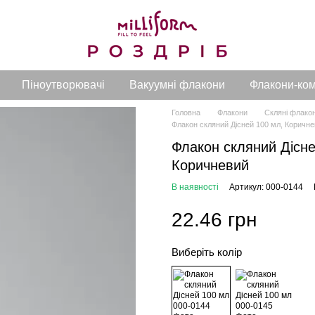
Піноутворювачі
Вакуумні флакони
Флакони-ко
Головна
Флакони
Скляні флако
Флакон скляний Дісней 100 мл, Коричн
Флакон скляний Дісне
Коричневий
В наявності
Артикул: 000-0144
22.46 грн
Виберіть колір