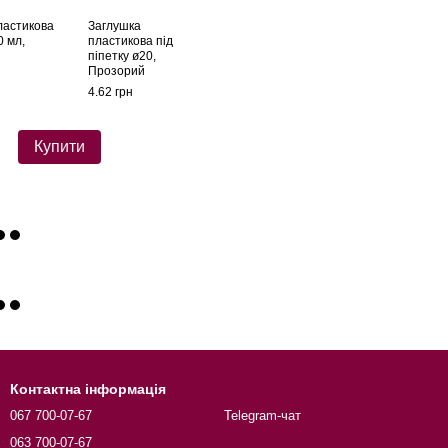
ластикова
Заглушка
Флакон скляний
Піпетка пластик
0 мл,
пластикова під
Дісней 100 мл,
Дісней 100 мл,
піпетку ø20,
Коричневий
Білий
Прозорий
22.46 грн
8.40 грн
4.62 грн
н
35.48 грн
Купити
Контактна інформація
067 700-07-67
Telegram-чат
063 700-07-67