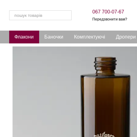
Перейти до основного контенту
067 700-07-67
Передзвонити вам?
Флакони
Баночки
Комплектуючі
Дропери