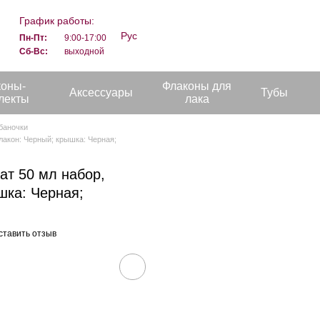
График работы:
Рус
Пн-Пт:
9:00-17:00
Сб-Вс:
выходной
коны-
Флаконы для
Аксессуары
Тубы
лекты
лака
баночки
лакон: Черный; крышка: Черная;
ат 50 мл набор,
шка: Черная;
ставить отзыв