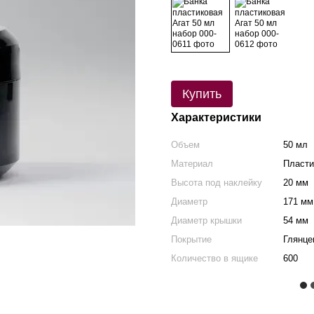
Купить
Характеристики
Объем
50 мл
Материал
Пласти
Высота под наклейку
20 мм
Диаметр
171 мм
Диаметр крышки
54 мм
Покрытие
Глянце
Количество в ящике
600