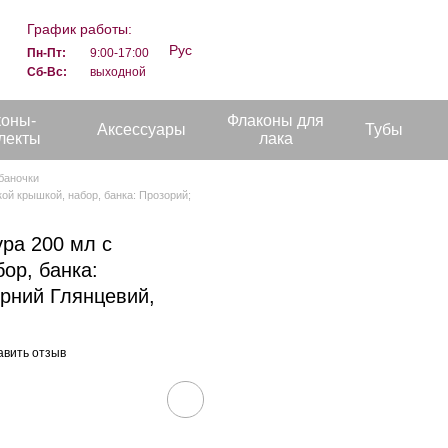
График работы:
Рус
Пн-Пт:
9:00-17:00
Сб-Вс:
выходной
коны-
Флаконы для
Аксессуары
Тубы
лекты
лака
баночки
ой крышкой, набор, банка: Прозорий;
ра 200 мл с
ор, банка:
орний Глянцевий,
авить отзыв