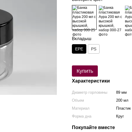
Вкладыш
EPE
PS
Купить
Характеристики
Диаметр горловины
89 мм
Объем
200 мл
Материал
Пластик
Форма дна
Круг
Покупайте вместе