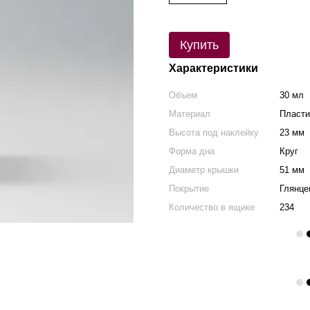
Купить
Характеристики
Объем
30 мл
Материал
Пласти
Высота под наклейку
23 мм
Форма дна
Круг
Диаметр крышки
51 мм
Покрытие
Глянце
Количество в ящике
234