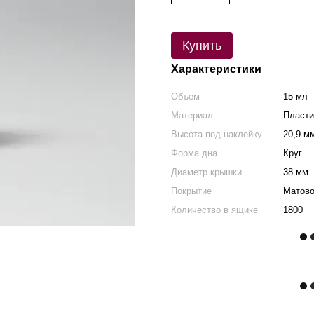
Купить
Характеристики
Объем
15 мл
Материал
Пласти
Высота под наклейку
20,9 м
Форма дна
Круг
Диаметр крышки
38 мм
Покрытие
Матов
Количество в ящике
1800