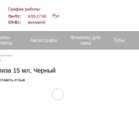
График работы:
Рус
Пн-Пт:
9:00-17:00
Сб-Вс:
выходной
коны-
Флаконы для
Аксессуары
Тубы
лекты
лака
баночки
й
лиза 15 мл, Черный
ставить отзыв