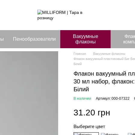
Вакуумные
Фла
ры
Пенообразователи
флаконы
комп
Главная
Вакуумные флаконы
Флакон вакуумный пластиковый Биг Бен 
Білий
Флакон вакуумный пл
30 мл набор, флакон:
Білий
В наличии
Артикул: 000-07322
31.20 грн
Выберите цвет