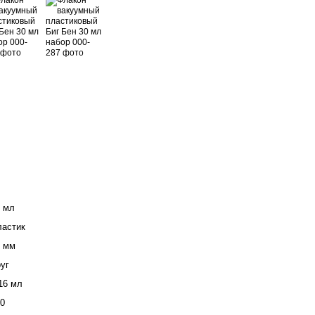
 мл
ластик
0 мм
уг
16 мл
0