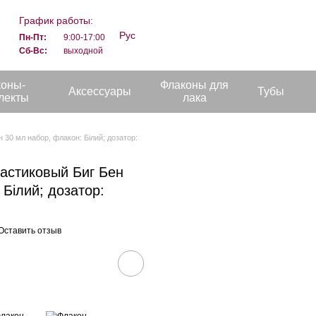
График работы:
Рус
Пн-Пт:
9:00-17:00
Сб-Вс:
выходной
коны-
Флаконы для
Аксессуары
Тубы
лекты
лака
30 мл набор, флакон: Білий; дозатор:
астиковый Биг Бен
 Білий; дозатор:
Оставить отзыв