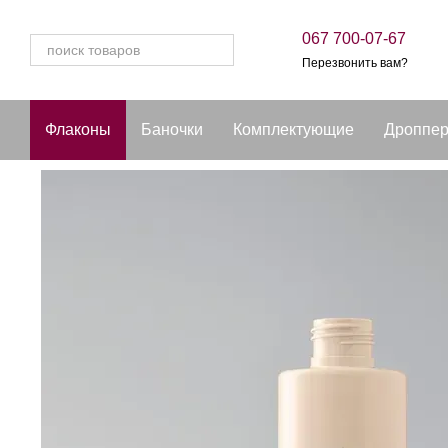
Перейти к основному контенту
067 700-07-67
Перезвонить вам?
Флаконы
Баночки
Комплектующие
Дроппе