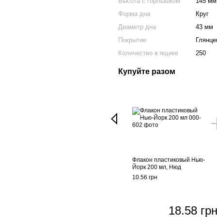
Высота с горлышком
145 мм
Форма дна
Круг
Диаметр дна
43 мм
Покрытие
Глянце
Количество в ящике
250
Купуйте разом
Флакон пластиковый Нью-
Йорк 200 мл, Нюд
10.56 грн
18.58 гр