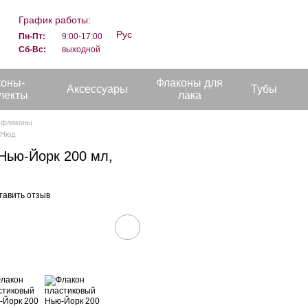
График работы:
Рус
Пн-Пт:
9:00-17:00
Сб-Вс:
выходной
коны-
Флаконы для
Аксессуары
Тубы
лекты
лака
 флаконы
 Нюд
Нью-Йорк 200 мл,
тавить отзыв