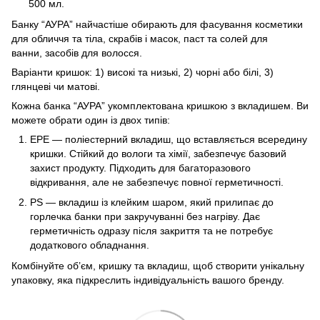
500 мл.
Банку “АУРА” найчастіше обирають для фасування косметики
для обличчя та тіла, скрабів і масок, паст та солей для
ванни, засобів для волосся.
Варіанти кришок: 1) високі та низькі, 2) чорні або білі, 3)
глянцеві чи матові.
Кожна банка “АУРА” укомплектована кришкою з вкладишем. Ви
можете обрати один із двох типів:
EPE — поліестерний вкладиш, що вставляється всередину
кришки. Стійкий до вологи та хімії, забезпечує базовий
захист продукту. Підходить для багаторазового
відкривання, але не забезпечує повної герметичності.
PS — вкладиш із клейким шаром, який прилипає до
горлечка банки при закручуванні без нагріву. Дає
герметичність одразу після закриття та не потребує
додаткового обладнання.
Комбінуйте об’єм, кришку та вкладиш, щоб створити унікальну
упаковку, яка підкреслить індивідуальність вашого бренду.