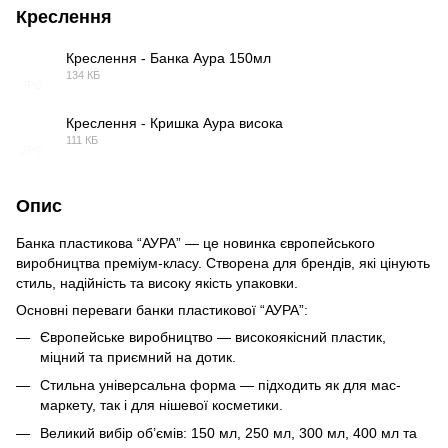
Креслення
Креслення - Банка Аура 150мл
134 КБ
JPG
Креслення - Кришка Аура висока
111 КБ
JPG
Опис
Банка пластикова “АУРА” — це новинка європейського
виробництва преміум-класу. Створена для брендів, які цінують
стиль, надійність та високу якість упаковки.
Основні переваги банки пластикової “АУРА”:
Європейське виробництво — високоякісний пластик,
міцний та приємний на дотик.
Стильна універсальна форма — підходить як для мас-
маркету, так і для нішевої косметики.
Великий вибір об’ємів: 150 мл, 250 мл, 300 мл, 400 мл та