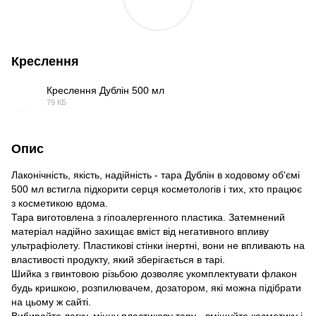
Креслення
Креслення Дублін 500 мл
79 КБ
JPG
Опис
Лаконічність, якість, надійність - тара Дублін в ходовому об'ємі
500 мл встигла підкорити серця косметологів і тих, хто працює
з косметикою вдома.
Тара виготовлена ​​з гіпоалергенного пластика. Затемнений
матеріал надійно захищає вміст від негативного впливу
ультрафіолету. Пластикові стінки інертні, вони не впливають на
властивості продукту, який зберігається в тарі.
Шийка з гвинтовою різьбою дозволяє укомплектувати флакон
будь кришкою, розпилювачем, дозатором, які можна підібрати
на цьому ж сайті.
Вибирайте легку, міцну пластикову тару - вміщуйте косметику і