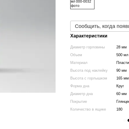
Сообщить, когда появ
Характеристики
Диаметр горловины
28 мм
Объем
500 мл
Материал
Пласти
Высота под наклейку
90 мм
Высота с горлышком
165 мм
Форма дна
Круг
Диаметр дна
60 мм
Покрытие
Глянце
Количество в ящике
180