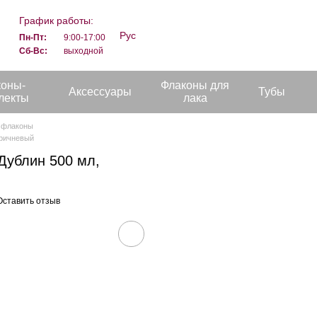
График работы:
Рус
Пн-Пт:
9:00-17:00
Сб-Вс:
выходной
коны-
Флаконы для
Аксессуары
Тубы
лекты
лака
 флаконы
оричневый
Дублин 500 мл,
Оставить отзыв